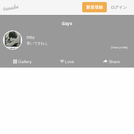
tuna.be
新規登録
ログイン
days
miu
寒いですねぇ
[View profile]
Gallery
Love
Share