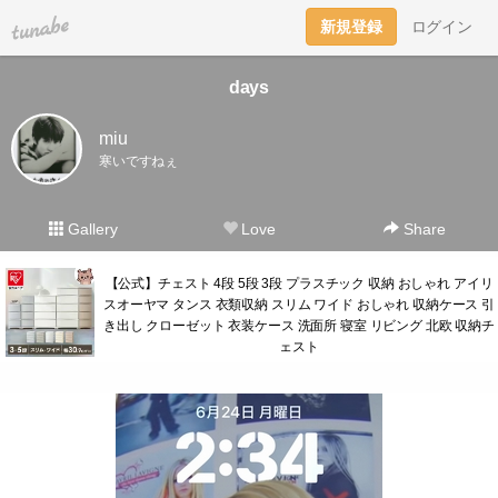
tuna.be
新規登録
ログイン
days
miu
寒いですねぇ
Gallery
Love
Share
【公式】チェスト 4段 5段 3段 プラスチック 収納 おしゃれ アイリ
スオーヤマ タンス 衣類収納 スリム ワイド おしゃれ 収納ケース 引
き出し クローゼット 衣装ケース 洗面所 寝室 リビング 北欧 収納チ
ェスト