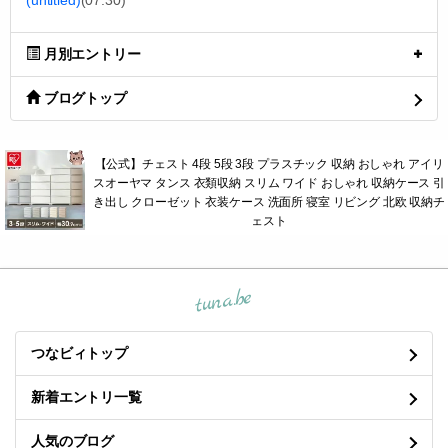
(untitled)
(07.30)
月別エントリー
ブログトップ
【公式】チェスト 4段 5段 3段 プラスチック 収納 おしゃれ アイリ
スオーヤマ タンス 衣類収納 スリム ワイド おしゃれ 収納ケース 引
き出し クローゼット 衣装ケース 洗面所 寝室 リビング 北欧 収納チ
ェスト
tuna.be
つなビィトップ
新着エントリ一覧
人気のブログ