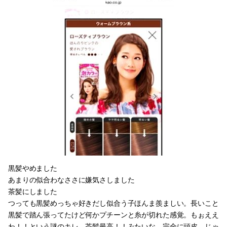
黒髪やめました
あまりの似合わなささに嫌気さしました
茶髪にしました
つっても黒髪めっちゃ好きだし似合う子ほんま羨ましい。長いこと
黒髪で踏ん張ってたけど何かプチーンと糸が切れた感覚。もぉええ
わ！！という謎のキレ。茶髪最高！！みたいな…完全に頭皮…じゃ