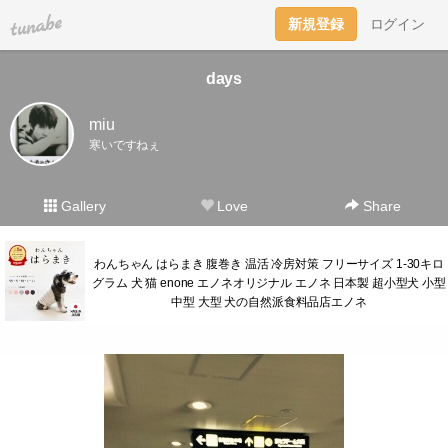
tuna.be
新規登録
ログイン
days
miu
寒いですねぇ
Gallery
Love
Share
わんちゃん はらまき 腹巻き 温活 冷房対策 フリーサイズ 1-30キロ
グラム 犬 猫 enone エノネオリジナル エノネ 日本製 超小型犬 小型
中型 大型 犬の自然派食料品店エノネ