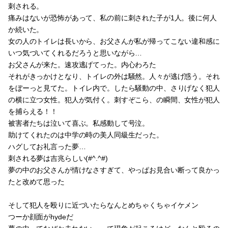
刺される。
痛みはないが恐怖があって、私の前に刺された子が1人。後に何人
か続いた。
女の人のトイレは長いから、お父さんが私が帰ってこない違和感に
いつ気づいてくれるだろうと思いながら…
お父さんが来た。速攻逃げてった。内心わろた
それがきっかけとなり、トイレの外は騒然。人々が逃げ惑う。それ
をぼーっと見てた。トイレ内で。したら騒動の中、さりげなく犯人
の横に立つ女性。犯人が気付く。刺すぞこら、の瞬間、女性が犯人
を捕らえる！！
被害者たちは泣いて喜ぶ。私感動して号泣。
助けてくれたのは中学の時の美人同級生だった。
ハグしてお礼言った夢…
刺される夢は吉兆らしい(#^.^#)
夢の中のお父さんが情けなさすぎて、やっぱお見合い断って良かっ
たと改めて思った
そして犯人を殴りに近づいたらなんとめちゃくちゃイケメン
つーか顔面がhydeだ