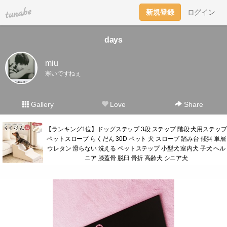
tuna.be
新規登録
ログイン
days
miu
寒いですねぇ
Gallery
Love
Share
【ランキング1位】ドッグステップ 3段 ステップ 階段 犬用ステップ
ペットスロープ らくだん 30D ペット 犬 スロープ 踏み台 傾斜 単層
ウレタン 滑らない 洗える ペットステップ 小型犬 室内犬 子犬 ヘル
ニア 膝蓋骨 脱臼 骨折 高齢犬 シニア犬